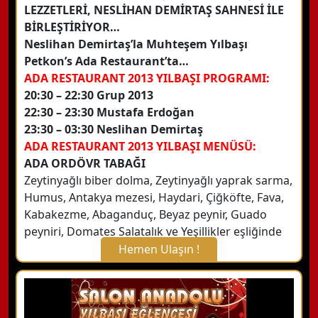
LEZZETLERİ, NESLİHAN DEMİRTAŞ SAHNESİ İLE
BİRLEŞTİRİYOR…
Neslihan Demirtaş’la Muhteşem Yılbaşı
Petkon’s Ada Restaurant’ta…
ADA RESTAURANT 2013 YILBAŞI
PROGRAMI:
20:30 – 22:30 Grup 2013
22:30 – 23:30 Mustafa Erdoğan
23:30 – 03:30 Neslihan Demirtaş
ADA RESTAURANT 2013 YILBAŞI MENÜSÜ:
ADA ORDÖVR TABAĞI
Zeytinyağlı biber dolma, Zeytinyağlı yaprak sarma,
Humus, Antakya mezesi, Haydari, Çiğköfte, Fava,
Kabakezme, Abaganduç, Beyaz peynir, Guado
peyniri, Domates Salatalık ve Yeşillikler eşliğinde
Hemen Ulaşın !
X Kapat
WhatsApp ile Bilgi Alın