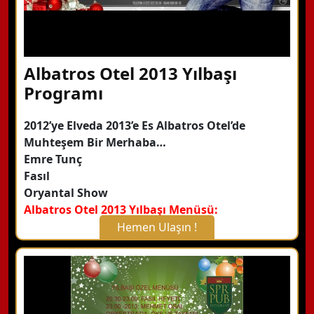
Albatros Otel 2013 Yılbaşı
Programı
2012’ye Elveda 2013’e Es Albatros Otel’de
Muhteşem Bir Merhaba…
Emre Tunç
Fasıl
Oryantal Show
Albatros Otel 2013 Yılbaşı Menüsü:
Hemen Ulaşın !
X Kapat
WhatsApp ile Bilgi Alın