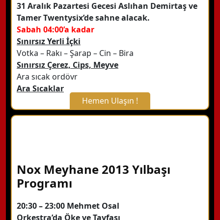
31 Aralık Pazartesi Gecesi Aslıhan Demirtaş ve
Tamer Twentysix’de sahne alacak.
Sabah 04:00’a kadar
Sınırsız Yerli İçki
Votka – Rakı – Şarap – Cin – Bira
Sınırsız Çerez, Cips, Meyve
Ara sıcak ordövr
Ara Sıcaklar
Hemen Ulaşın !
X Kapat
WhatsApp ile Bilgi Alın
Nox Meyhane 2013 Yılbaşı
Hemen Arayın
Programı
20:30 – 23:00 Mehmet Osal
Detaylı Bilgi Alın
Orkestra’da Öke ve Tayfası