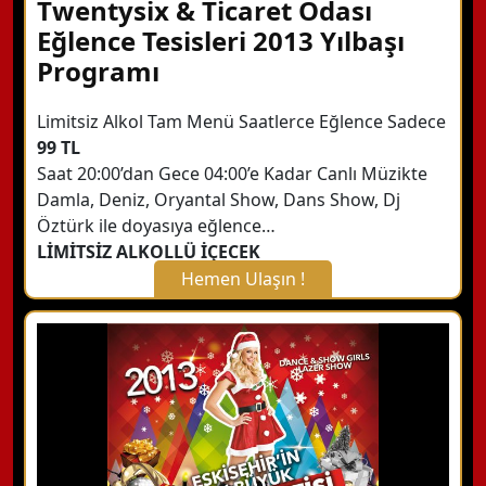
Twentysix & Ticaret Odası
Eğlence Tesisleri 2013 Yılbaşı
Programı
Limitsiz Alkol Tam Menü Saatlerce Eğlence Sadece
99 TL
Saat 20:00’dan Gece 04:00’e Kadar Canlı Müzikte
Damla, Deniz, Oryantal Show, Dans Show, Dj
Öztürk ile doyasıya eğlence…
LİMİTSİZ ALKOLLÜ İÇECEK
Hemen Ulaşın !
X Kapat
WhatsApp ile Bilgi Alın
Hemen Arayın