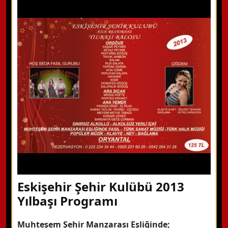
WhatsApp ile Bilgi Alın
Hemen Arayın
Detaylı Bilgi Alın
Eskişehir Şehir Kulübü 2013
Yılbaşı Programı
Muhteşem Şehir Manzarası Eşliğinde;