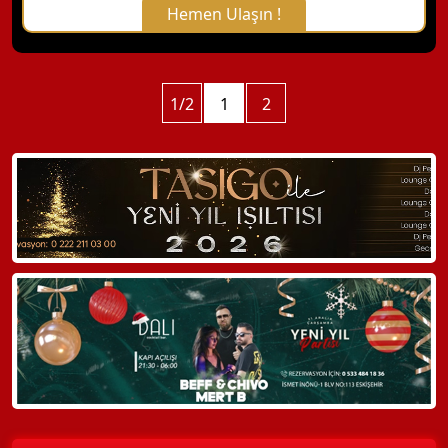
Hemen Ulaşın !
X Kapat
WhatsApp ile Bilgi Alın
1/2
1
2
Hemen Arayın
Detaylı Bilgi Alın