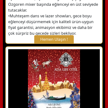
Ozgoren mixer başında eğlenceyi en üst seviyede
tutacaklar.
•Muhteşem dans ve lazer showları, gece boyu
eğlenceyi düşürmemek için kaliteli ürün-uygun
fiyat garantisi, animasyon ekibimiz ve daha bir
çok sürpriz bu gecede sizleri bekliyor.
Hemen Ulaşın !
X Kapat
WhatsApp ile Bilgi Alın
Hemen Arayın
Detaylı Bilgi Alın