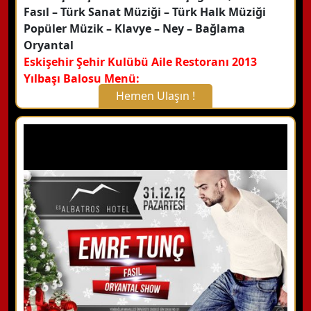
Fasıl – Türk Sanat Müziği – Türk Halk Müziği
Popüler Müzik – Klavye – Ney – Bağlama
Oryantal
Eskişehir Şehir Kulübü Aile Restoranı 2013
Yılbaşı Balosu Menü:
Hemen Ulaşın !
X Kapat
WhatsApp ile Bilgi Alın
Hemen Arayın
Detaylı Bilgi Alın