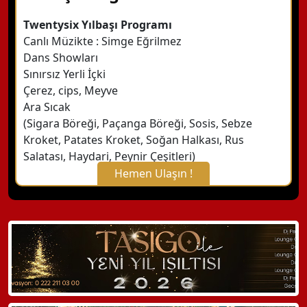
Twentysix Yılbaşı Programı
Canlı Müzikte : Simge Eğrilmez
Dans Showları
Sınırsız Yerli İçki
Çerez, cips, Meyve
Ara Sıcak
(Sigara Böreği, Paçanga Böreği, Sosis, Sebze
Kroket, Patates Kroket, Soğan Halkası, Rus
Salatası, Haydari, Peynir Çeşitleri)
Hemen Ulaşın !
X Kapat
WhatsApp ile Bilgi Alın
Hemen Arayın