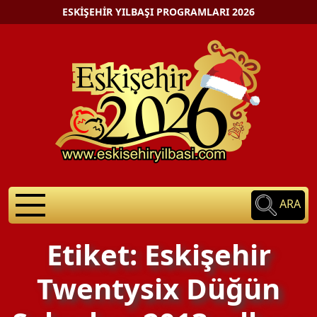
ESKIŞEHIR YILBAŞI PROGRAMLARI 2026
ARA
Etiket: Eskişehir
Twentysix Düğün