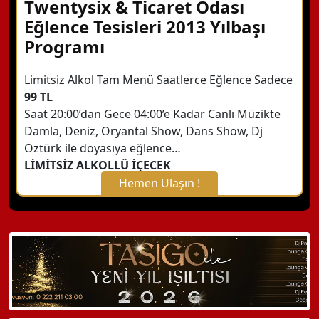
Twentysix & Ticaret Odası
Eğlence Tesisleri 2013 Yılbaşı
Programı
Limitsiz Alkol Tam Menü Saatlerce Eğlence Sadece
99 TL
Saat 20:00’dan Gece 04:00’e Kadar Canlı Müzikte
Damla, Deniz, Oryantal Show, Dans Show, Dj
Öztürk ile doyasıya eğlence…
LİMİTSİZ ALKOLLÜ İÇECEK
Hemen Ulaşın !
X Kapat
WhatsApp ile Bilgi Alın
Hemen Arayın