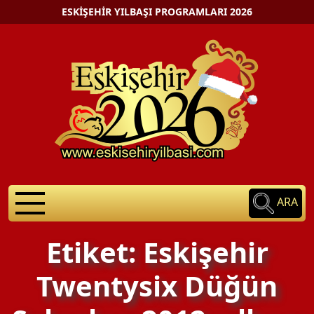
ESKIŞEHIR YILBAŞI PROGRAMLARI 2026
ARA
Etiket: Eskişehir
Twentysix Düğün