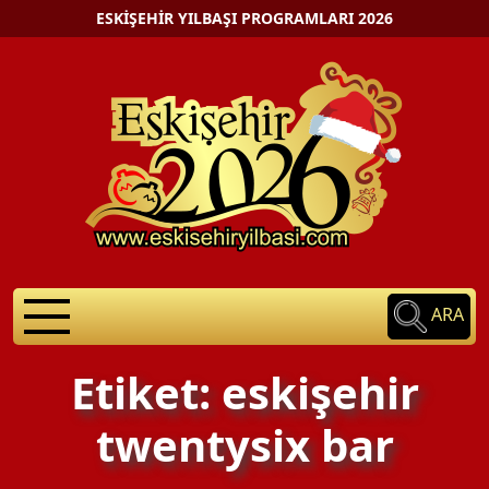
ESKIŞEHIR YILBAŞI PROGRAMLARI 2026
ARA
Etiket: eskişehir
twentysix bar