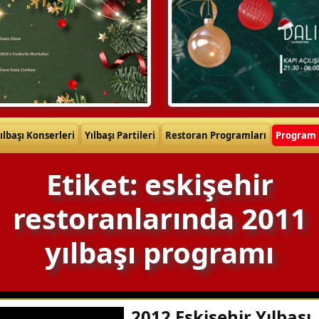
ılbaşı Konserleri
Yılbaşı Partileri
Restoran Programları
Program 
Etiket: eskişehir
restoranlarında 2011
yılbaşı programı
2012 Eskişehir Yılbaşı