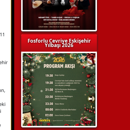
011
Fosforlu Cevriye Eskişehir
Yılbaşı 2026
ehir
ın,
eki
i
e