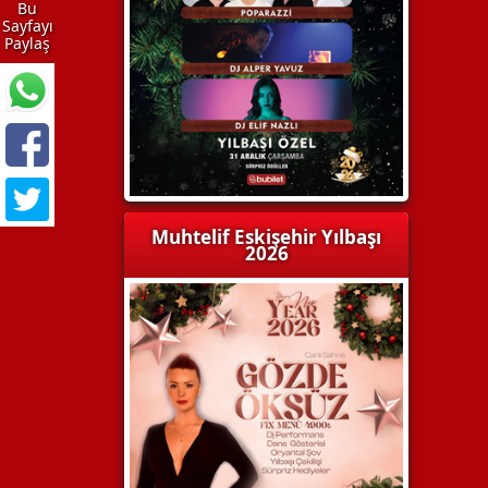
Bu
Sayfayı
Paylaş
Muhtelif Eskişehir Yılbaşı
2026