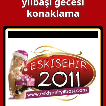
yılbaşı gecesi
konaklama