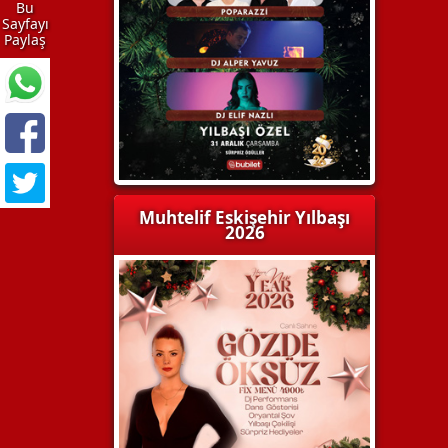
Bu
Sayfayı
Paylaş
Muhtelif Eskişehir Yılbaşı
2026