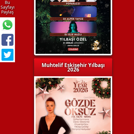
Bu
Sayfayı
Paylaş
Muhtelif Eskişehir Yılbaşı
2026