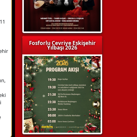
011
Fosforlu Cevriye Eskişehir
Yılbaşı 2026
ehir
ın,
eki
i
e