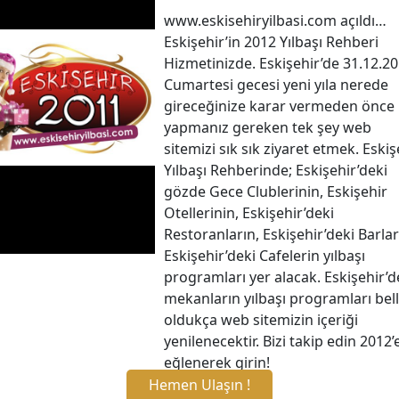
www.eskisehiryilbasi.com açıldı…
Eskişehir’in 2012 Yılbaşı Rehberi
Hizmetinizde. Eskişehir’de 31.12.2
Cumartesi gecesi yeni yıla nerede
gireceğinize karar vermeden önce
yapmanız gereken tek şey web
sitemizi sık sık ziyaret etmek. Eskiş
Yılbaşı Rehberinde; Eskişehir’deki
gözde Gece Clublerinin, Eskişehir
Otellerinin, Eskişehir’deki
Restoranların, Eskişehir’deki Barlar
Eskişehir’deki Cafelerin yılbaşı
programları yer alacak. Eskişehir’d
mekanların yılbaşı programları bell
oldukça web sitemizin içeriği
yenilenecektir. Bizi takip edin 2012’
eğlenerek girin!
Hemen Ulaşın !