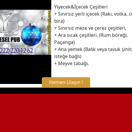
Yiyecek&İçecek Çeşitleri
+ Sınırsız yerli içecek (Rakı, votka, c
bira)
+ Sınırsız meze ve çerez çeşitleri,
+ Ara sıcak çeşitleri, (Rum böreği,
Paçanga)
+ Ana yemek (Balık veya tavuk şinitz
isteğe bağlı)
+ Meyve tabağı.
Hemen Ulaşın !
X Kapat
WhatsApp ile Bilgi Alın
Hemen Arayın