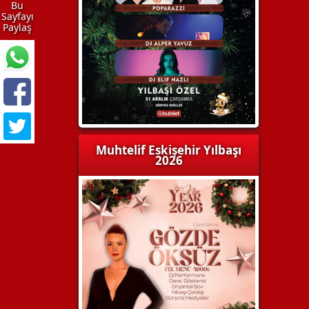
Bu
Sayfayı
Paylaş
Muhtelif Eskişehir Yılbaşı
2026