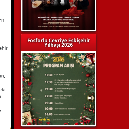
011
Fosforlu Cevriye Eskişehir
Yılbaşı 2026
ehir
ın,
eki
i
e