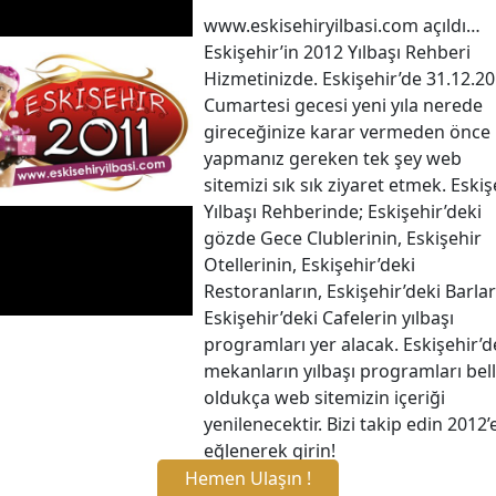
www.eskisehiryilbasi.com açıldı…
Eskişehir’in 2012 Yılbaşı Rehberi
Hizmetinizde. Eskişehir’de 31.12.2
Cumartesi gecesi yeni yıla nerede
gireceğinize karar vermeden önce
yapmanız gereken tek şey web
sitemizi sık sık ziyaret etmek. Eskiş
Yılbaşı Rehberinde; Eskişehir’deki
gözde Gece Clublerinin, Eskişehir
Otellerinin, Eskişehir’deki
Restoranların, Eskişehir’deki Barlar
Eskişehir’deki Cafelerin yılbaşı
programları yer alacak. Eskişehir’d
mekanların yılbaşı programları bell
oldukça web sitemizin içeriği
yenilenecektir. Bizi takip edin 2012’
eğlenerek girin!
Hemen Ulaşın !