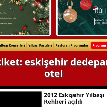
ılbaşı Konserleri
Yılbaşı Partileri
Restoran Programları
Program 
tiket: eskişehir dedepa
otel
2012 Eskişehir Yılbaşı
Rehberi açıldı