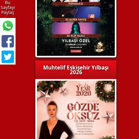
Bu
Sayfayı
Paylaş
Muhtelif Eskişehir Yılbaşı
2026