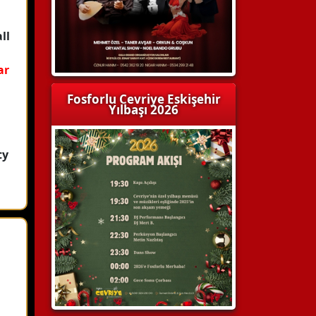
ll
ar
Fosforlu Cevriye Eskişehir
Yılbaşı 2026
ty