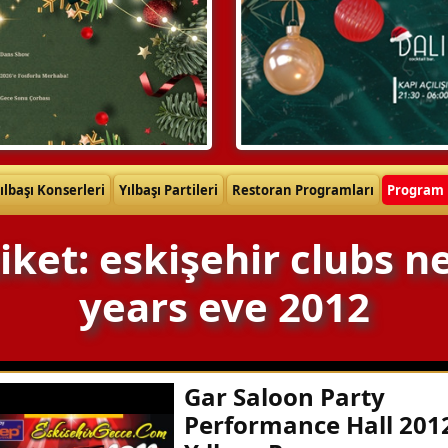
ılbaşı Konserleri
Yılbaşı Partileri
Restoran Programları
Program 
iket: eskişehir clubs 
years eve 2012
Gar Saloon Party
Performance Hall 201