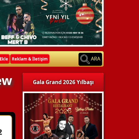
ARA
Ekle
Reklam & İletişim
new
Gala Grand 2026 Yılbaşı
2