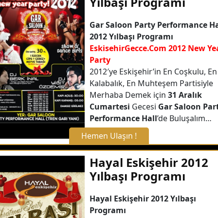
Yılbaşı Programı
Gar Saloon Party Performance Ha
2012 Yılbaşı Programı
EskisehirGecce.Com 2012 New Ye
Party
2012′ye Eskişehir’in En Coşkulu, En
Kalabalık, En Muhteşem Partisiyle
Merhaba Demek için
31 Aralık
Cumartesi
Gecesi
Gar Saloon Par
Performance Hall
’de Buluşalım…
Hemen Ulaşın !
X Kapat
Hayal Eskişehir 2012
Yılbaşı Programı
WhatsApp ile Bilgi Alın
Hayal Eskişehir 2012 Yılbaşı
Programı
Hemen Arayın