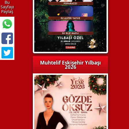
Bu
Sayfayı
Paylaş
Muhtelif Eskişehir Yılbaşı
2026