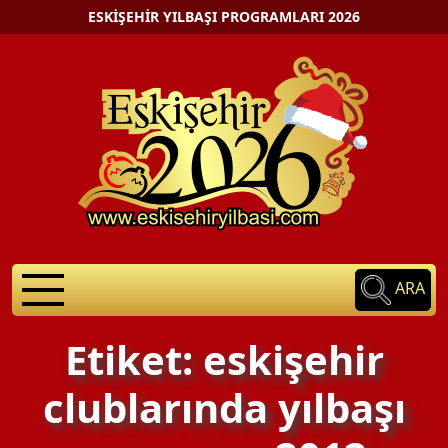
ESKIŞEHIR YILBAŞI PROGRAMLARI 2026
ARA
Etiket: eskişehir
clublarında yılbaşı