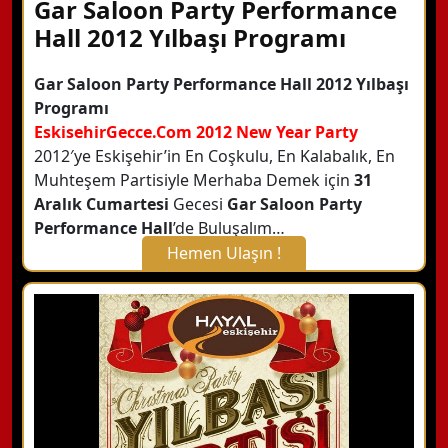
Gar Saloon Party Performance
Hall 2012 Yılbaşı Programı
Gar Saloon Party Performance Hall 2012 Yılbaşı
Programı
EskisehirGecce.Com 2012 New Year Party
2012′ye Eskişehir’in En Coşkulu, En Kalabalık, En
Muhteşem Partisiyle Merhaba Demek için
31
Aralık Cumartesi
Gecesi
Gar Saloon Party
Performance Hall
’de Buluşalım…
Hemen Ulaşın !
X Kapat
WhatsApp ile Bilgi Alın
Hemen Arayın