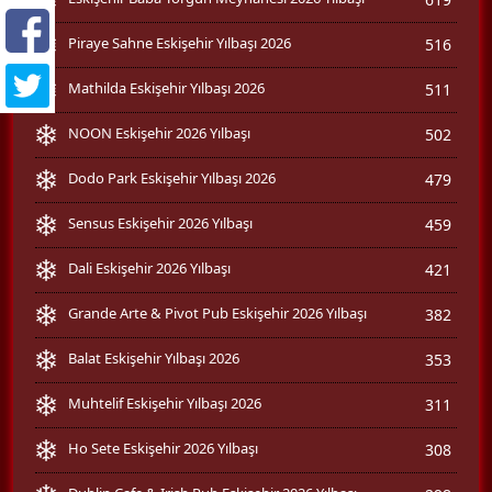
Piraye Sahne Eskişehir Yılbaşı 2026
516
Mathilda Eskişehir Yılbaşı 2026
511
NOON Eskişehir 2026 Yılbaşı
502
Dodo Park Eskişehir Yılbaşı 2026
479
Sensus Eskişehir 2026 Yılbaşı
459
Dali Eskişehir 2026 Yılbaşı
421
Grande Arte & Pivot Pub Eskişehir 2026 Yılbaşı
382
Balat Eskişehir Yılbaşı 2026
353
Muhtelif Eskişehir Yılbaşı 2026
311
Ho Sete Eskişehir 2026 Yılbaşı
308