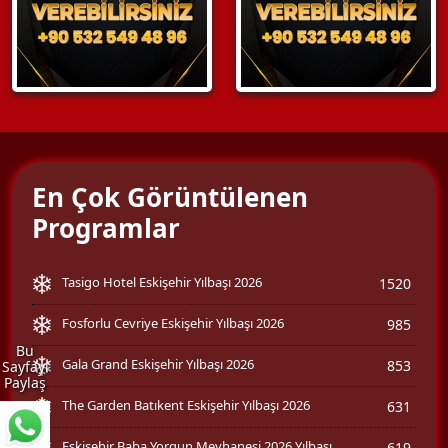
En Çok Görüntülenen
Programlar
Tasigo Hotel Eskişehir Yılbaşı 2026
1520
Fosforlu Cevriye Eskişehir Yılbaşı 2026
985
Bu
Gala Grand Eskişehir Yılbaşı 2026
853
Sayfayı
Paylaş
The Garden Batıkent Eskişehir Yılbaşı 2026
631
Eskişehir Baba Yorgun Meyhanesi 2026 Yılbaşı
619