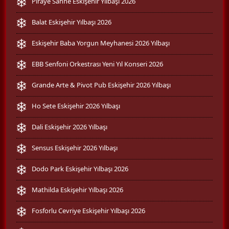
Piraye Sahne Eskişehir Yılbaşı 2026
Balat Eskişehir Yılbaşı 2026
Eskişehir Baba Yorgun Meyhanesi 2026 Yılbaşı
EBB Senfoni Orkestrası Yeni Yıl Konseri 2026
Grande Arte & Pivot Pub Eskişehir 2026 Yılbaşı
Ho Sete Eskişehir 2026 Yılbaşı
Dali Eskişehir 2026 Yılbaşı
Sensus Eskişehir 2026 Yılbaşı
Dodo Park Eskişehir Yılbaşı 2026
Mathilda Eskişehir Yılbaşı 2026
Fosforlu Cevriye Eskişehir Yılbaşı 2026