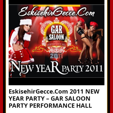
EskisehirGecce.Com 2011 NEW
YEAR PARTY – GAR SALOON
PARTY PERFORMANCE HALL