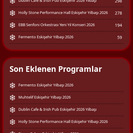
Dublin Cafe & Irish Pub Eskişehir 2026 Yılbaşı
298
Holly Stone Performance Hall Eskişehir Yılbaşı 2026
278
EBB Senfoni Orkestrası Yeni Yıl Konseri 2026
194
Fermento Eskişehir Yılbaşı 2026
59
Son Eklenen Programlar
Fermento Eskişehir Yılbaşı 2026
Muhtelif Eskişehir Yılbaşı 2026
Dublin Cafe & Irish Pub Eskişehir 2026 Yılbaşı
Holly Stone Performance Hall Eskişehir Yılbaşı 2026