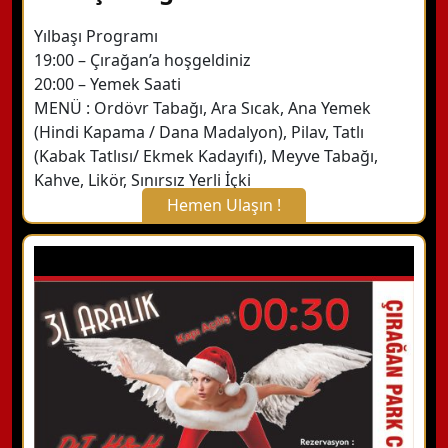
Yılbaşı Programı
19:00 – Çırağan’a hoşgeldiniz
20:00 – Yemek Saati
MENÜ : Ordövr Tabağı, Ara Sıcak, Ana Yemek
(Hindi Kapama / Dana Madalyon), Pilav, Tatlı
(Kabak Tatlısı/ Ekmek Kadayıfı), Meyve Tabağı,
Kahve, Likör, Sınırsız Yerli İçki
Hemen Ulaşın !
X Kapat
WhatsApp ile Bilgi Alın
Hemen Arayın
Detaylı Bilgi Alın