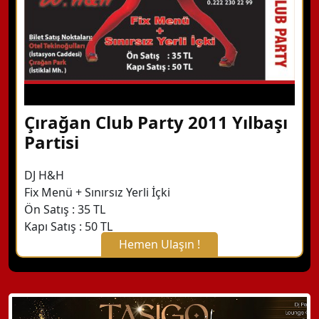
Çırağan Club Party 2011 Yılbaşı
Partisi
DJ H&H
Fix Menü + Sınırsız Yerli İçki
Ön Satış : 35 TL
Kapı Satış : 50 TL
Hemen Ulaşın !
X Kapat
WhatsApp ile Bilgi Alın