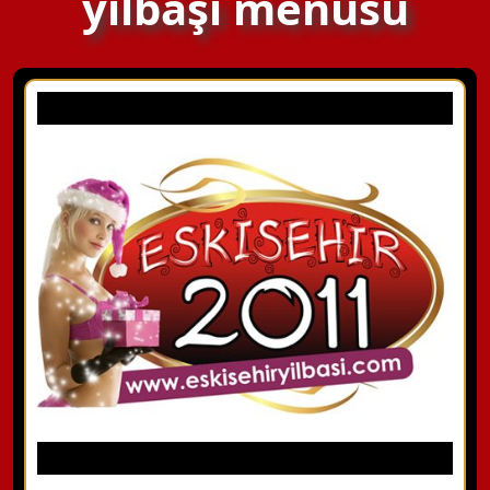
yılbaşı menüsü