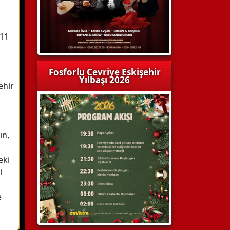
011
Fosforlu Cevriye Eskişehir
Yılbaşı 2026
ehir
ın,
eki
i
e