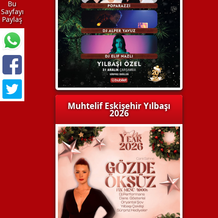
Bu
Sayfayı
Paylaş
Muhtelif Eskişehir Yılbaşı
2026