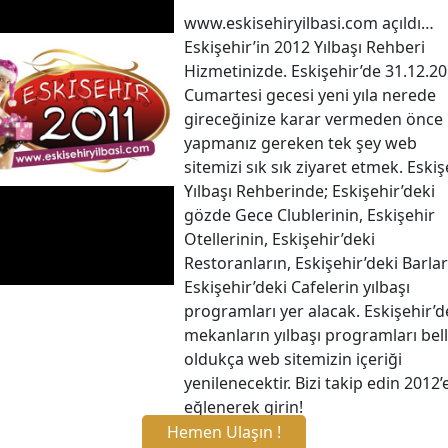
www.eskisehiryilbasi.com açıldı…
Eskişehir’in 2012 Yılbaşı Rehberi
Hizmetinizde. Eskişehir’de 31.12.2
Cumartesi gecesi yeni yıla nerede
gireceğinize karar vermeden önce
yapmanız gereken tek şey web
sitemizi sık sık ziyaret etmek. Eskiş
Yılbaşı Rehberinde; Eskişehir’deki
gözde Gece Clublerinin, Eskişehir
Otellerinin, Eskişehir’deki
Restoranların, Eskişehir’deki Barlar
Eskişehir’deki Cafelerin yılbaşı
programları yer alacak. Eskişehir’d
mekanların yılbaşı programları bell
oldukça web sitemizin içeriği
yenilenecektir. Bizi takip edin 2012’
eğlenerek girin!
Hemen Ulaşın !