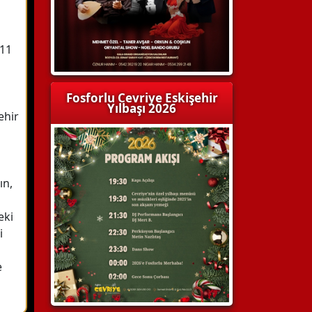
011
Fosforlu Cevriye Eskişehir
Yılbaşı 2026
ehir
ın,
eki
i
e