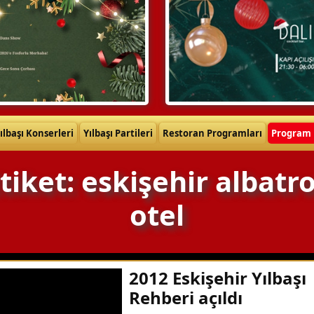
ılbaşı Konserleri
Yılbaşı Partileri
Restoran Programları
Program 
tiket: eskişehir albatr
otel
2012 Eskişehir Yılbaşı
Rehberi açıldı