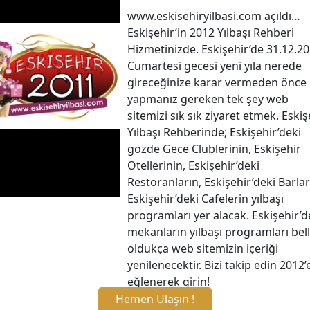
www.eskisehiryilbasi.com açıldı…
Eskişehir’in 2012 Yılbaşı Rehberi
Hizmetinizde. Eskişehir’de 31.12.2
Cumartesi gecesi yeni yıla nerede
gireceğinize karar vermeden önce
yapmanız gereken tek şey web
sitemizi sık sık ziyaret etmek. Eskiş
Yılbaşı Rehberinde; Eskişehir’deki
gözde Gece Clublerinin, Eskişehir
Otellerinin, Eskişehir’deki
Restoranların, Eskişehir’deki Barlar
Eskişehir’deki Cafelerin yılbaşı
programları yer alacak. Eskişehir’d
mekanların yılbaşı programları bell
oldukça web sitemizin içeriği
yenilenecektir. Bizi takip edin 2012’
eğlenerek girin!
Hemen Ulaşın !