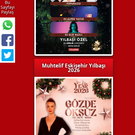
Bu
Sayfayı
Paylaş
Muhtelif Eskişehir Yılbaşı
2026