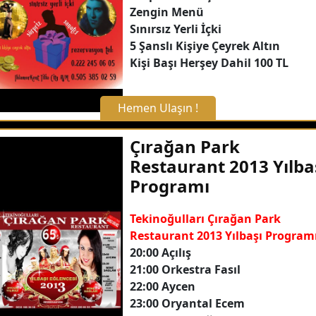
Zengin Menü
Sınırsız Yerli İçki
5 Şanslı Kişiye Çeyrek Altın
Kişi Başı Herşey Dahil 100 TL
Hemen Ulaşın !
X Kapat
Çırağan Park
Restaurant 2013 Yılba
WhatsApp ile Bilgi Alın
Programı
Hemen Arayın
Tekinoğulları Çırağan Park
Restaurant 2013 Yılbaşı Program
20:00 Açılış
Detaylı Bilgi Alın
21:00 Orkestra Fasıl
22:00 Aycen
23:00 Oryantal Ecem