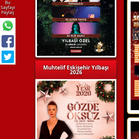
Bu
Sayfayı
Paylaş
Muhtelif Eskişehir Yılbaşı
2026