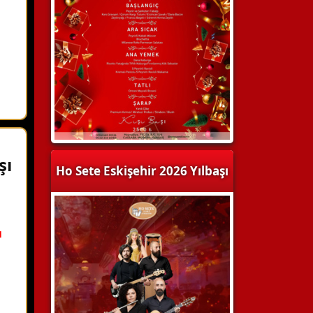
şı
Ho Sete Eskişehir 2026 Yılbaşı
ı