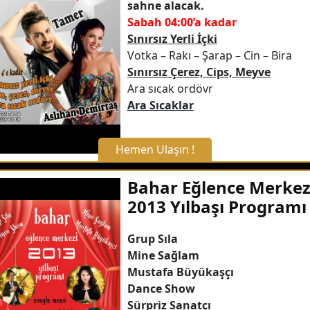
sahne alacak.
Sabah 04:00’a kadar
Detaylı Bilgi Alın
Sınırsız Yerli İçki
Votka – Rakı – Şarap – Cin – Bira
Sınırsız Çerez, Cips, Meyve
Ara sıcak ordövr
Ara Sıcaklar
Hemen Ulaşın !
X Kapat
Bahar Eğlence Merkez
2013 Yılbaşı Programı
WhatsApp ile Bilgi Alın
Grup Sıla
Mine Sağlam
Hemen Arayın
Mustafa Büyükaşçı
Dance Show
Detaylı Bilgi Alın
Sürpriz Sanatçı