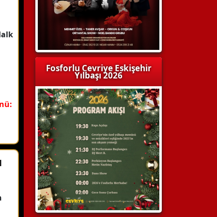
Halk
Fosforlu Cevriye Eskişehir
Yılbaşı 2026
enü:
ı
n