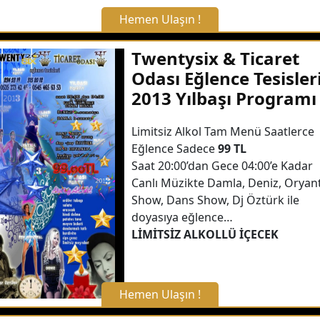
Hemen Ulaşın !
X Kapat
Twentysix & Ticaret
Odası Eğlence Tesisler
WhatsApp ile Bilgi Alın
2013 Yılbaşı Programı
Hemen Arayın
Limitsiz Alkol Tam Menü Saatlerce
Eğlence Sadece
99 TL
Saat 20:00’dan Gece 04:00’e Kadar
Detaylı Bilgi Alın
Canlı Müzikte Damla, Deniz, Oryan
Show, Dans Show, Dj Öztürk ile
doyasıya eğlence…
LİMİTSİZ ALKOLLÜ İÇECEK
Hemen Ulaşın !
X Kapat