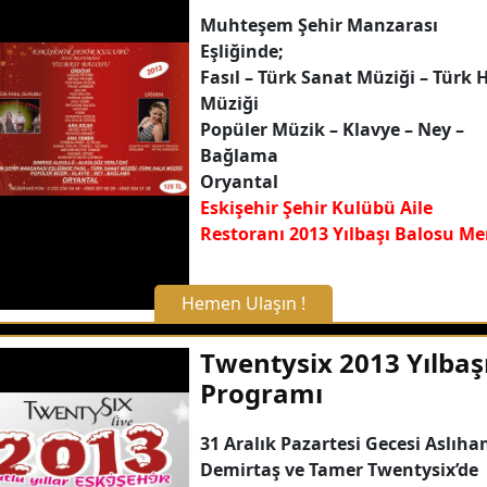
Muhteşem Şehir Manzarası
Eşliğinde;
Fasıl – Türk Sanat Müziği – Türk 
Müziği
Popüler Müzik – Klavye – Ney –
Bağlama
Oryantal
Eskişehir Şehir Kulübü Aile
Restoranı 2013 Yılbaşı Balosu M
Hemen Ulaşın !
X Kapat
Twentysix 2013 Yılbaş
Programı
WhatsApp ile Bilgi Alın
31 Aralık Pazartesi Gecesi Aslıha
Demirtaş ve Tamer Twentysix’de
Hemen Arayın