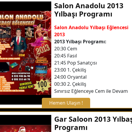
Salon Anadolu 2013
Yılbaşı Programı
WhatsApp ile Bilgi Alın
Salon Anadolu Yılbaşı Eğlencesi
2013
Hemen Arayın
2013 Yılbaşı Programı:
20:30 Cem
Detaylı Bilgi Alın
20:45 Fasıl
21:45 Pop Sanatçısı
23:00 1. Çekiliş
24:00 Oryantal
00:30 2. Çekiliş
Sınırsız Eğlenceye Cem ile Devam
Hemen Ulaşın !
X Kapat
Gar Saloon 2013 Yılbaş
Programı
WhatsApp ile Bilgi Alın