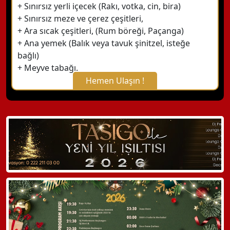
+ Sınırsız yerli içecek (Rakı, votka, cin, bira)
+ Sınırsız meze ve çerez çeşitleri,
+ Ara sıcak çeşitleri, (Rum böreği, Paçanga)
+ Ana yemek (Balık veya tavuk şinitzel, isteğe
bağlı)
+ Meyve tabağı.
Hemen Ulaşın !
X Kapat
WhatsApp ile Bilgi Alın
Hemen Arayın
Detaylı Bilgi Alın