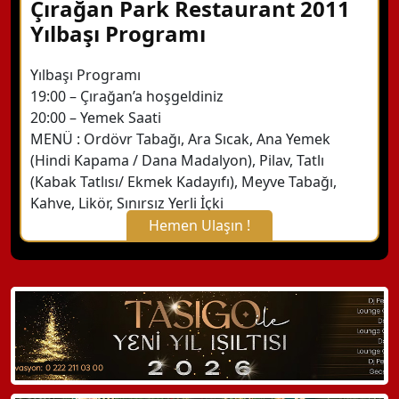
Çırağan Park Restaurant 2011
Yılbaşı Programı
Yılbaşı Programı
19:00 – Çırağan’a hoşgeldiniz
20:00 – Yemek Saati
MENÜ : Ordövr Tabağı, Ara Sıcak, Ana Yemek
(Hindi Kapama / Dana Madalyon), Pilav, Tatlı
(Kabak Tatlısı/ Ekmek Kadayıfı), Meyve Tabağı,
Kahve, Likör, Sınırsız Yerli İçki
Hemen Ulaşın !
X Kapat
WhatsApp ile Bilgi Alın
Hemen Arayın