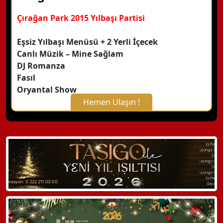
Çırağan Park 2015 Yılbaşı Partisi
Eşsiz Yılbaşı Menüsü + 2 Yerli İçecek
Canlı Müzik – Mine Sağlam
DJ Romanza
Fasıl
Oryantal Show
Hemen Ulaşın !
X Kapat
WhatsApp ile Bilgi Alın
Hemen Arayın
Detaylı Bilgi Alın