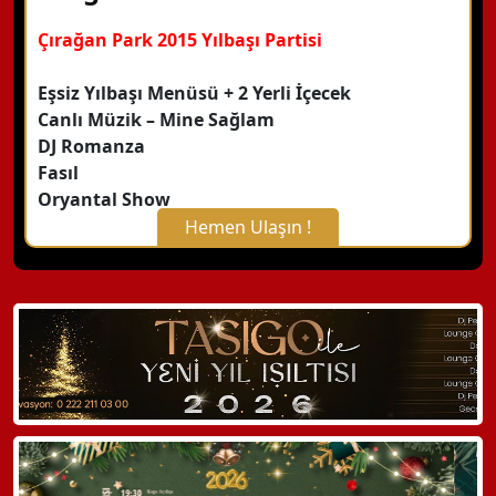
Çırağan Park 2015 Yılbaşı Partisi
Eşsiz Yılbaşı Menüsü + 2 Yerli İçecek
Canlı Müzik – Mine Sağlam
DJ Romanza
Fasıl
Oryantal Show
Hemen Ulaşın !
X Kapat
WhatsApp ile Bilgi Alın
Hemen Arayın
Detaylı Bilgi Alın