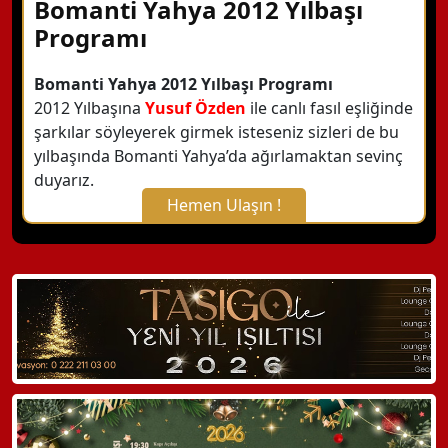
Bomanti Yahya 2012 Yılbaşı
Programı
Bomanti Yahya 2012 Yılbaşı Programı
2012 Yılbaşına
Yusuf Özden
ile canlı fasıl eşliğinde
şarkılar söyleyerek girmek isteseniz sizleri de bu
yılbaşında Bomanti Yahya’da ağırlamaktan sevinç
duyarız.
Hemen Ulaşın !
X Kapat
WhatsApp ile Bilgi Alın
Hemen Arayın
Detaylı Bilgi Alın