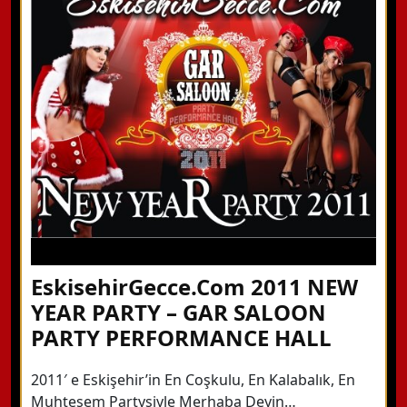
Hemen Arayın
Detaylı Bilgi Alın
EskisehirGecce.Com 2011 NEW
YEAR PARTY – GAR SALOON
PARTY PERFORMANCE HALL
2011′ e Eskişehir’in En Coşkulu, En Kalabalık, En
Muhteşem Partysiyle Merhaba Deyin…