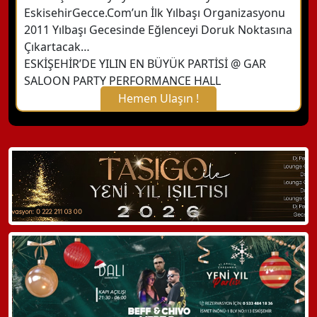
EskisehirGecce.Com’un İlk Yılbaşı Organizasyonu
2011 Yılbaşı Gecesinde Eğlenceyi Doruk Noktasına
Çıkartacak…
ESKİŞEHİR’DE YILIN EN BÜYÜK PARTİSİ @ GAR
SALOON PARTY PERFORMANCE HALL
Hemen Ulaşın !
X Kapat
WhatsApp ile Bilgi Alın
Hemen Arayın
Detaylı Bilgi Alın