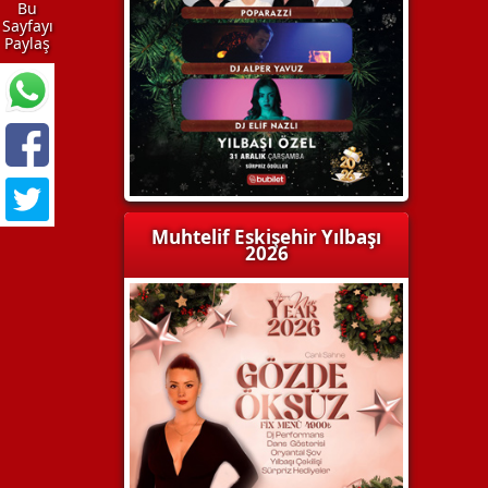
Bu
Sayfayı
Paylaş
Muhtelif Eskişehir Yılbaşı
2026