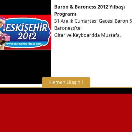
Baron & Baroness 2012 Yılbaşı
Programı
31 Aralık Cumartesi Gecesi Baron 
Baroness’te;
Gitar ve Keyboardda Mustafa,
Hemen Ulaşın !
X Kapat
WhatsApp ile Bilgi Alın
Hemen Arayın