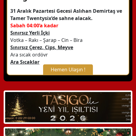
31 Aralık Pazartesi Gecesi Aslıhan Demirtaş ve
Tamer Twentysix’de sahne alacak.
Sabah 04:00’a kadar
Sınırsız Yerli İçki
Votka – Rakı – Şarap – Cin – Bira
Sınırsız Çerez, Cips, Meyve
Ara sıcak ordövr
Ara Sıcaklar
Hemen Ulaşın !
X Kapat
WhatsApp ile Bilgi Alın
Hemen Arayın
Detaylı Bilgi Alın