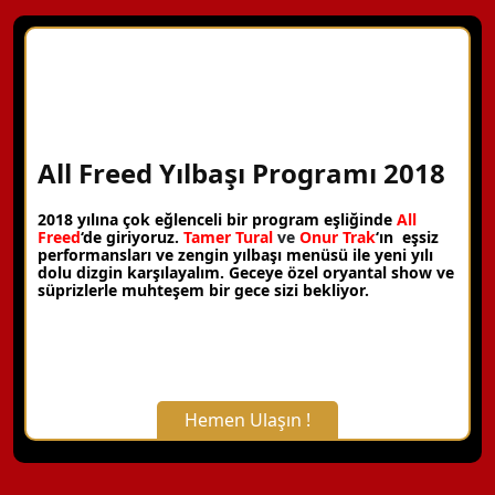
All Freed Yılbaşı Programı 2018
2018 yılına çok eğlenceli bir program eşliğinde
All
Freed
‘de giriyoruz.
Tamer Tural
ve
Onur Trak
‘ın eşsiz
performansları ve zengin yılbaşı menüsü ile yeni yılı
dolu dizgin karşılayalım. Geceye özel oryantal show ve
süprizlerle muhteşem bir gece sizi bekliyor.
Hemen Ulaşın !
X Kapat