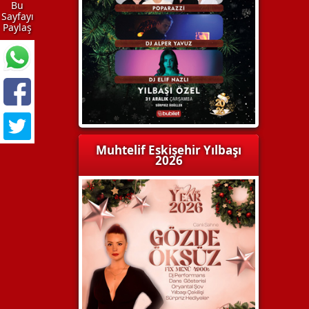
Bu
Sayfayı
Paylaş
Muhtelif Eskişehir Yılbaşı
2026