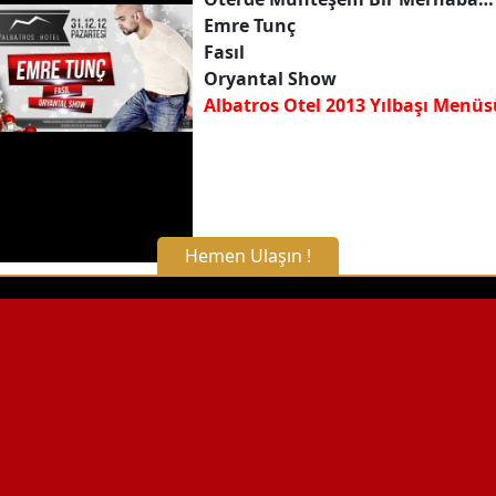
Emre Tunç
Fasıl
Oryantal Show
Albatros Otel 2013 Yılbaşı Menüs
Hemen Ulaşın !
X Kapat
WhatsApp ile Bilgi Alın
Hemen Arayın