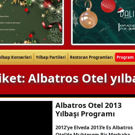
ılbaşı Konserleri
Yılbaşı Partileri
Restoran Programları
Program 
iket: Albatros Otel yılb
Albatros Otel 2013
Yılbaşı Programı
2012’ye Elveda 2013’e Es Albatros
Otel’de Muhteşem Bir Merhaba…