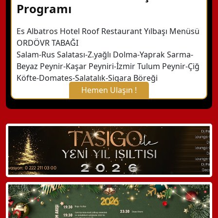
Programı
Es Albatros Hotel Roof Restaurant Yılbaşı Menüsü
ORDÖVR TABAĞI
Salam-Rus Salatası-Z.yağlı Dolma-Yaprak Sarma-
Beyaz Peynir-Kaşar Peyniri-İzmir Tulum Peynir-Çiğ
Köfte-Domates-Salatalık-Sigara Böreği
Hemen Ulaşın !
X Kapat
WhatsApp ile Bilgi Alın
Hemen Arayın
Detaylı Bilgi Alın