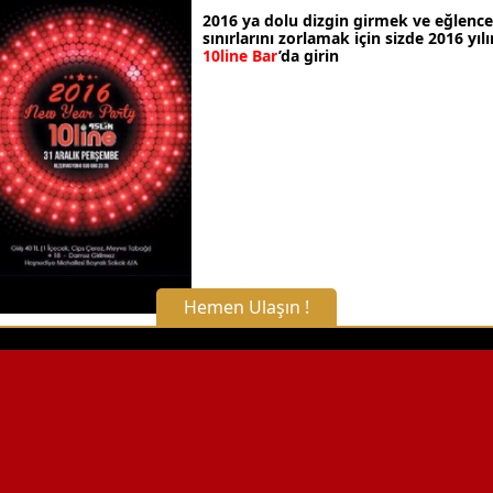
2016 ya dolu dizgin girmek ve eğlenc
sınırlarını zorlamak için sizde 2016 yıl
10line Bar
’da girin
Hemen Ulaşın !
X Kapat
WhatsApp ile Bilgi Alın
Hemen Arayın