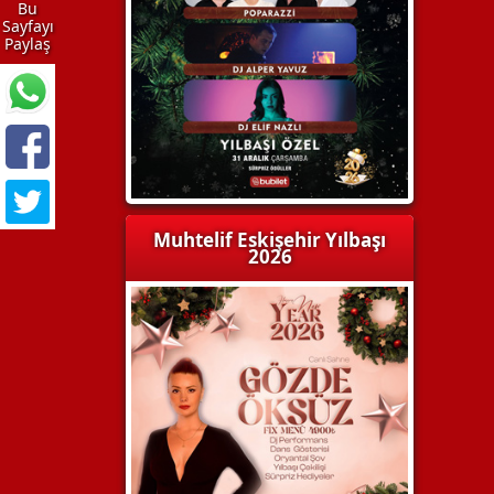
Bu
Sayfayı
Paylaş
Muhtelif Eskişehir Yılbaşı
2026