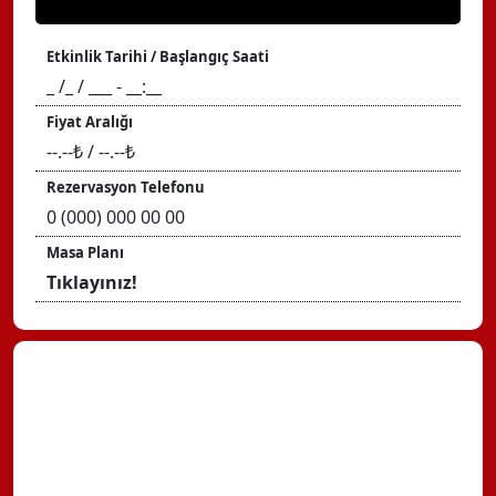
Etkinlik Tarihi / Başlangıç Saati
_ /_ / ___ - __:__
Fiyat Aralığı
--.--₺ / --.--₺
Rezervasyon Telefonu
0 (000) 000 00 00
Masa Planı
Tıklayınız!