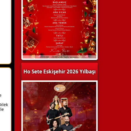
Ho Sete Eskişehir 2026 Yılbaşı
e
ilek
le