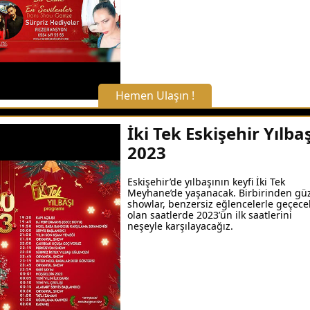
Hemen Ulaşın !
X Kapat
İki Tek Eskişehir Yılbaş
2023
WhatsApp ile Bilgi Alın
Eskişehir’de yılbaşının keyfi İki Tek
Meyhane’de yaşanacak. Birbirinden gü
Hemen Arayın
showlar, benzersiz eğlencelerle geçece
olan saatlerde 2023’ün ilk saatlerini
neşeyle karşılayacağız.
Detaylı Bilgi Alın