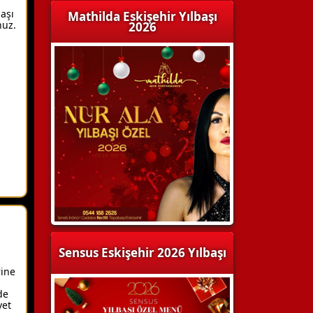
başı
Mathilda Eskişehir Yılbaşı
nuz.
2026
Sensus Eskişehir 2026 Yılbaşı
rine
de
vet