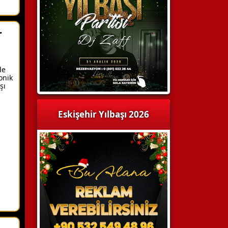
r
de
onik
şı
Eskişehir Yılbaşı 2026