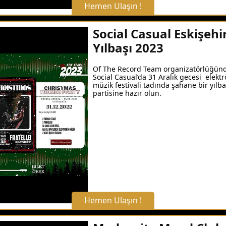
Hemen Ulaşın !
X Kapat
Social Casual Eskişehi
Yılbaşı 2023
WhatsApp ile Bilgi Alın
Of The Record Team organizatörlüğün
Social Casual’da 31 Aralık gecesi elektr
Hemen Arayın
müzik festivali tadında şahane bir yılba
partisine hazır olun.
Detaylı Bilgi Alın
Hemen Ulaşın !
X Kapat