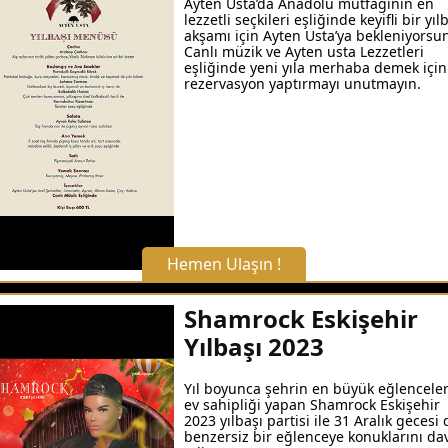
Ayten Usta’da Anadolu mutfağının en
lezzetli seçkileri eşliğinde keyifli bir yıl
Hemen Arayın
akşamı için Ayten Usta’ya bekleniyorsu
Canlı müzik ve Ayten usta Lezzetleri
eşliğinde yeni yıla merhaba demek için
rezervasyon yaptırmayı unutmayın.
Detaylı Bilgi Alın
Hemen Ulaşın !
X Kapat
Shamrock Eskişehir
Yılbaşı 2023
WhatsApp ile Bilgi Alın
Yıl boyunca şehrin en büyük eğlencele
ev sahipliği yapan Shamrock Eskişehir
Hemen Arayın
2023 yılbaşı partisi ile 31 Aralık gecesi 
benzersiz bir eğlenceye konuklarını da