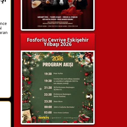
ence
N
aran
Fosforlu Cevriye Eskişehir
Yılbaşı 2026