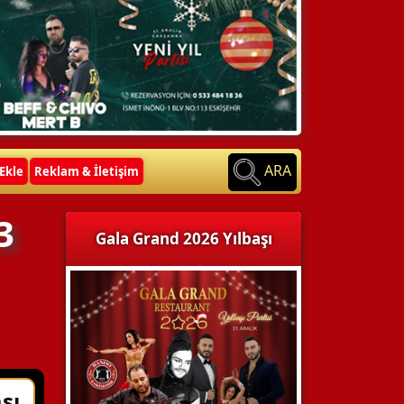
ARA
Ekle
Reklam & İletişim
3
Gala Grand 2026 Yılbaşı
şı