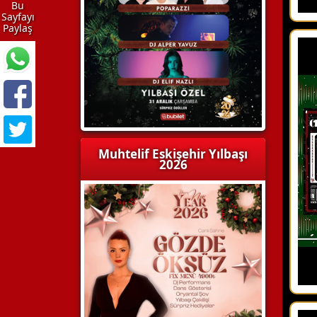
Bu
Sayfayı
Paylaş
Muhtelif Eskişehir Yılbaşı
2026