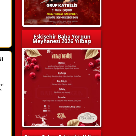
Eskişehir Baba Yorgun
Meyhanesi 2026 Yılbaşı
ı
zel
k