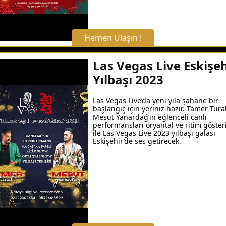
Hemen Ulaşın !
X Kapat
Las Vegas Live Eskişeh
Yılbaşı 2023
WhatsApp ile Bilgi Alın
Las Vegas Live’da yeni yıla şahane bir
başlangıç için yeriniz hazır. Tamer Tura
Hemen Arayın
Mesut Yanardağ’ın eğlenceli canlı
performansları oryantal ve ritim gösteri
ile Las Vegas Live 2023 yılbaşı galası
Eskişehir’de ses getirecek.
Detaylı Bilgi Alın