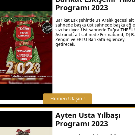
Programı 2023
Barikat Eskişehir’de 31 Aralık gecesi alt
sahnede başka üst sahnede başka eğl
sizi bekliyor. Üst sahnede Tuğra THEFU
Astronot, alt sahnede Fermaband, DJ B
Zengin ve ERTU Barikat’a eğlenceyi
getirecek.
Hemen Ulaşın !
X Kapat
Ayten Usta Yılbaşı
Programı 2023
WhatsApp ile Bilgi Alın