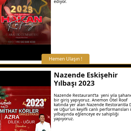
ediyor.
Detaylı Bilgi Alın
Hemen Ulaşın !
X Kapat
Nazende Eskişehir
Yılbaşı 2023
WhatsApp ile Bilgi Alın
Nazende Restaurant’ta yeni yıla şahan
bir giriş yapıyoruz. Anemon Otel Roof
Hemen Arayın
katında yer alan Nazende Restoran’da D
ve Uğur’un keyifli canlı performansları i
yılbaşında eğlenceye ev sahipliği
yapıyoruz.
Detaylı Bilgi Alın