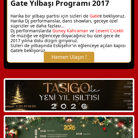
Gate Yılbaşı Programı 2017
Harika bir yılbaşı partisi için sizleri de
Gate
‘
e bekliyoruz.
Harika Dj performanslar, dans showları, geceye özel
süprizler ve daha fazlası…
Dj performanslarda
Güney Kahraman
ve
Levent Cicekli
ile müziğe ve eğlenceye doyacağınız bu özel gece de
2017 yılına dolu dizgin giriyoruz.
Sizleri de yılbaşında Eskişehir’in eğlenceye açılan kapısı
Gate’e bekliyoruz.
Hemen Ulaşın !
X Kapat
WhatsApp ile Bilgi Alın
Hemen Arayın
Detaylı Bilgi Alın